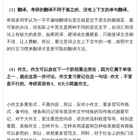
（3）翻译。
考研的翻译不同于孤立的、没有上下文的单句翻译。
有很多同学认为一字不漏地翻译出原文就是忠于原文的最稳妥、最
可靠的办法，但实际上中英文是两种不同的语言文字，在词汇和语
法上有较大的差异。如果死译、硬译或生搬硬套，只能使译文含糊
不清，让人费解。所以，要注意词义在上下文中的一致，按照中文
的行文习惯来翻译才是更可取的翻译方法。
（4）作文。
作文可以放在下一个阶段重点突击，因为它属于单项
之一，就在这里一并讨论。作文复习要记住总一句话--作文，不背
是不行的。考研英语有A、B大小两篇作文。
小作文多重形式，不重内容，所以，应对小作文，要多背写作格
式，像书信、便条和日记等等英语作文中特殊的写作格式都要牢
记。对于大作文，更注重思想内容，语言的流利程度等等。特别是
看图、表格作文，怎样开头，怎样布局谋篇和怎样收尾都是有模板
可以参照的，所以，依然要多背范文。同时，对于社会上的热门话