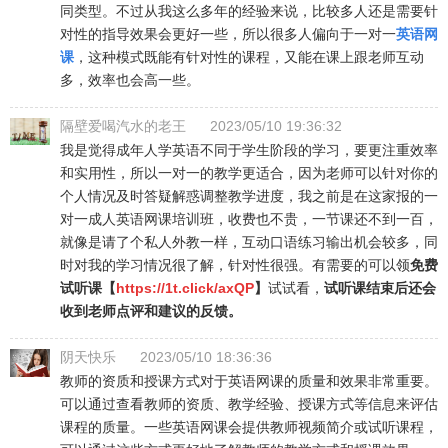
同类型。不过从我这么多年的经验来说，比较多人还是需要针
对性的指导效果会更好一些，所以很多人偏向于一对一
英语网
课
，这种模式既能有针对性的课程，又能在课上跟老师互动
多，效率也会高一些。
隔壁爱喝汽水的老王
2023/05/10 19:36:32
我是觉得成年人学英语不同于学生阶段的学习，要更注重效率
和实用性，所以一对一的教学更适合，因为老师可以针对你的
个人情况及时答疑解惑调整教学进度，我之前是在这家报的一
对一成人英语网课培训班，收费也不贵，一节课还不到一百，
就像是请了个私人外教一样，互动口语练习输出机会较多，同
时对我的学习情况很了解，针对性很强。有需要的可以领
免费
试听课【
https://1t.click/axQP
】
试试看，
试听课结束后还会
收到老师点评和建议的反馈。
阴天快乐
2023/05/10 18:36:36
教师的资质和授课方式对于英语网课的质量和效果非常重要。
可以通过查看教师的资质、教学经验、授课方式等信息来评估
课程的质量。一些英语网课会提供教师视频简介或试听课程，