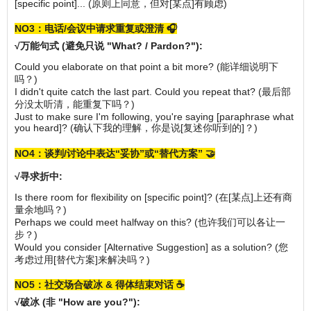
[specific point]... (原则上同意，但对[某点]有顾虑)
NO3：电话/会议中请求重复或澄清 🎧
√万能句式 (避免只说 "What? / Pardon?"):
Could you elaborate on that point a bit more? (能详细说明下
吗？)
I didn't quite catch the last part. Could you repeat that? (最后部
分没太听清，能重复下吗？)
Just to make sure I'm following, you're saying [paraphrase what
you heard]? (确认下我的理解，你是说[复述你听到的]？)
NO4：谈判/讨论中表达“妥协”或“替代方案” 🤝
√
寻求折中:
Is there room for flexibility on [specific point]? (在[某点]上还有商
量余地吗？)
Perhaps we could meet halfway on this? (也许我们可以各让一
步？)
Would you consider [Alternative Suggestion] as a solution? (您
考虑过用[替代方案]来解决吗？)
NO5：社交场合破冰 & 得体结束对话 ☕️
√
破冰 (非 "How are you?"):