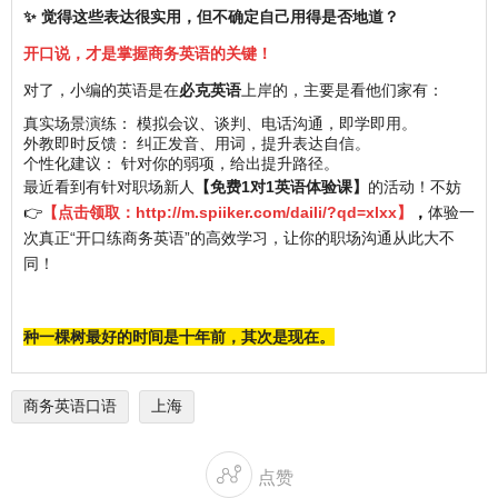
✨ 觉得这些表达很实用，但不确定自己用得是否地道？
开口说，才是掌握商务英语的关键！
对了，小编的英语是在
必克英语
上岸的，主要是看他们家有：
真实场景演练： 模拟会议、谈判、电话沟通，即学即用。
外教即时反馈： 纠正发音、用词，提升表达自信。
个性化建议： 针对你的弱项，给出提升路径。
最近看到有针对职场新人
【免费1对1英语体验课】
的活动！不妨
👉
【点击领取：
http://m.spiiker.com/daili/?qd=xlxx
】
，
体验一
次真正“开口练商务英语”的高效学习，让你的职场沟通从此大不
同！
种一棵树最好的时间是十年前，其次是现在。
商务英语口语
上海

点赞