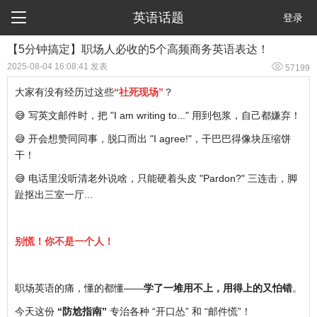

英语话题
登录
【5分钟搞定】职场人必收的5个高频商务英语表达！

2025-08-04 16:08:41 发表
57199
大家有没有经历过这些
“社死现场”
？
😅 写英文邮件时，把 "I am writing to..." 用到包浆，自己都嫌弃！
😅 开会想赞同同事，脱口而出 "I agree!"，干巴巴得像块压缩饼
干！
😅 电话里没听清老外说啥，只能硬着头皮 "Pardon?" 三连击，脚
趾抠出三室一厅...
别慌！你不是一个人！
职场英语的痛，懂的都懂——
学了一堆用不上，用得上的又怕错
。
今天这份
“防尬指南”
专治各种 “开口怂” 和 “邮件慌”！