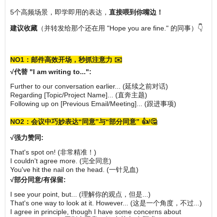
5个高频场景，即学即用的表达，
直接喂到你嘴边！
建议收藏
（并转发给那个还在用 "Hope you are fine." 的同事）👇
NO1：邮件高效开场，秒抓注意力 ✉️
√
代替 "I am writing to...":
Further to our conversation earlier... (延续之前对话)
Regarding [Topic/Project Name]... (直奔主题)
Following up on [Previous Email/Meeting]... (跟进事项)
NO2：会议中巧妙表达“同意”与“部分同意” 👍/🤔
√强力赞同:
That's spot on! (非常精准！)
I couldn't agree more. (完全同意)
You've hit the nail on the head. (一针见血)
√
部分同意/有保留:
I see your point, but... (理解你的观点，但是...)
That's one way to look at it. However... (这是一个角度，不过...)
I agree in principle, though I have some concerns about