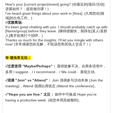
How's your [current project/event] going? (你最近的[项目/活动]
进展如何？ - 提前做功课！)
I've heard great things about your work in [Area]. (久闻您在[领
域]的出色工作。)
√
优雅离场:
It's been great chatting with you. I should probably catch up with
[Name/group] before they leave. (聊得很愉快，我得在[某人/某群
人]离开前再打个招呼。)
Thanks so much for the insights. I'll let you mingle with others
now! (非常感谢您的见解，不耽误您和其他人交流了！)
🎯 避免常见坑：
√
过度使用 "Maybe/Perhaps"：
显得犹豫不决。在商务语境中，
多用 I suggest... / I recommend... / We could... 展现主动。
√
混淆 "Join" vs "Attend"：
Join 强调参与活动本身 (Join the
meeting)，Attend 强调出席状态 (Attend the conference)。
√
"Hope you are fine." 太泛：
邮件中可换成 Hope you're
having a productive week. (祝您本周高效顺利)。