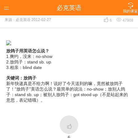

必克英语
"放鸽子"用英语怎么说？

我的课室


来源：必克英语
2012-02-27
6
47908
放鸽子用英语怎么说？
1.爽约，没来：no-show
2.放鸽子：stand sb. up
3.相亲：blind date
关键词：放鸽子
新年快递真是不给力啊！说好了今天送到的嘛，竟然被放鸽子
了！“放鸽子”美语怎么说？最简单的说法：no-show；放别人鸽
子：stand sb. up；被别人放鸽子：got stood up（不是站起来的
意思，表记错哦）。

6