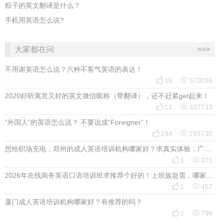
粽子的英文翻译是什么？
手机用英语怎么说?
大家都在问
>>>
不用谢英语怎么说？六种不客气英语的表达！


15
370036
2020好听寓意又好的英文微信昵称（带翻译），还不赶紧get起来！


11
337733
“外国人”的英语怎么说？ 不要说成“Foreigner”！


244
293730
想给职场充电，郑州的成人英语培训机构哪家好？求真实体验，广告勿扰，感谢！


1
371
2026年在线商务英语口语培训班求推荐个好的！上班族急需，哪家好？


1
457
厦门成人英语培训机构哪家好？有推荐的吗？


1
796