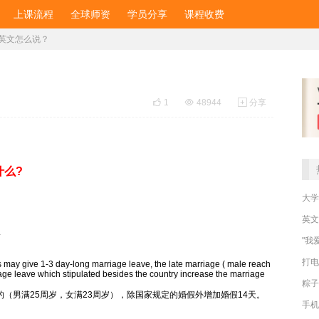
上课流程
全球师资
学员分享
课程收费
英文怎么说？

1

48944

分享
什么?
大学
英文
.
"我
打电
ies may give 1-3 day-long marriage leave, the late marriage ( male reach
iage leave which stipulated besides the country increase the marriage
粽子
的（男满25周岁，女满23周岁），除国家规定的婚假外增加婚假14天。
手机