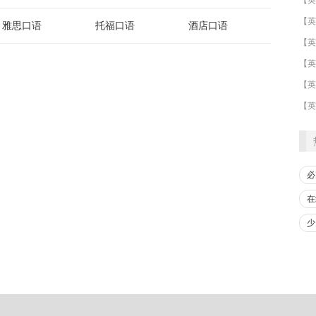
雅思口语
托福口语
酒店口语
​【英
【英
【英
必
在
少