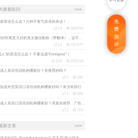
学习资源
大家都在问
>>>
免
谢英语怎么说？六种不客气英语的表达！

15

369793
费
测
2020好听寓意又好的英文微信昵称（带翻译），还不赶紧get起来！
评

11

337477
国人”的英语怎么说？ 不要说成“Foreigner”！

244

293518
成人英语培训机构哪家好？有推荐的吗？

1

392
有人知道外贸英语口语培训机构哪家好吗？有没有排行榜参考一下？最好说下费用

1

484
苏州成人英语口语培训机构哪家好？求真实推荐，广告勿扰，谢谢！

1

763
最新文章
>>>
​【英语冷知识】“Paint the town red” 可不是“把小镇涂成红色”