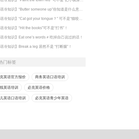
【英语冷知识】“Butter someone up”你知道是什么意思吗？
​【英语冷知识】“Cat got your tongue？” 可不是“猫咬了你的舌头”！
语冷知识】“Hit the books”可不是“打书”！
语冷知识】Eat one’s words ≠ 吃掉自己说过的话！
语冷知识】Break a leg 居然不是 “打断腿”！
热门标签
克英语官方报价
商务英语口语培训
线英语培训
必克英语价格
儿英语口语培训
必克英语青少年英语