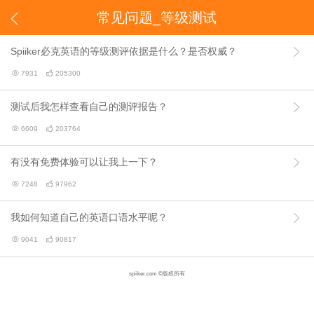
常见问题_等级测试

Spiiker必克英语的等级测评依据是什么？是否权威？


7931

205300
测试后我怎样查看自己的测评报告？


6609

203764
有没有免费体验可以让我上一下？


7248

97962
我如何知道自己的英语口语水平呢？


9041

90817
spiiker.com ©版权所有