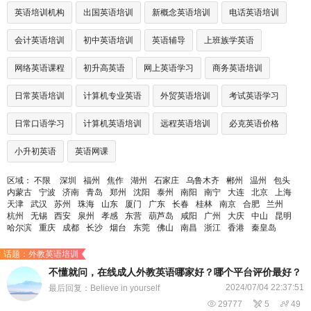
英语培训机构
出国英语培训
新概念英语培训
电话英语培训
会计英语培训
初中英语培训
英语辅导
上班族学英语
网络英语课程
初升高英语
网上英语学习
商务英语培训
日常英语培训
计算机专业英语
外贸英语培训
考试英语学习
日常口语学习
计算机英语培训
远程英语培训
必克英语价格
小升初英语
英语网课
区域：
不限
深圳
福州
焦作
湖州
石家庄
乌鲁木齐
郴州
温州
包头
内蒙古
宁波
济南
青岛
郑州
沈阳
泰州
南阳
南宁
大连
北京
上海
天津
武汉
苏州
珠海
山东
厦门
广东
长春
桂林
南京
合肥
兰州
杭州
无锡
西安
泉州
孝感
东营
葫芦岛
咸阳
广州
大庆
中山
昆明
哈尔滨
重庆
成都
长沙
烟台
东莞
佛山
南昌
浙江
香港
秦皇岛
话题：外教英语培训
​不懂就问，在线成人外教英语哪家好？哪个平台评价最好？
2024/07/04 22:37:51
最后回复：Believe in yourself

29777

5

49