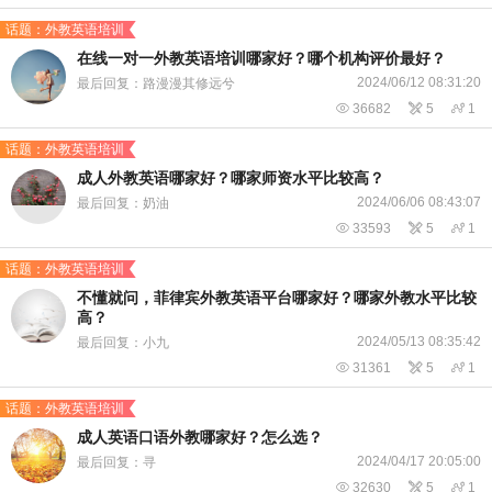
话题：外教英语培训
在线一对一外教英语培训哪家好？哪个机构评价最好？
2024/06/12 08:31:20
最后回复：路漫漫其修远兮

36682

5

1
话题：外教英语培训
成人外教英语哪家好？哪家师资水平比较高？
2024/06/06 08:43:07
最后回复：奶油

33593

5

1
话题：外教英语培训
​不懂就问，菲律宾外教英语平台哪家好？哪家外教水平比较
高？
2024/05/13 08:35:42
最后回复：小九

31361

5

1
话题：外教英语培训
成人英语口语外教哪家好？怎么选？
2024/04/17 20:05:00
最后回复：寻

32630

5

1