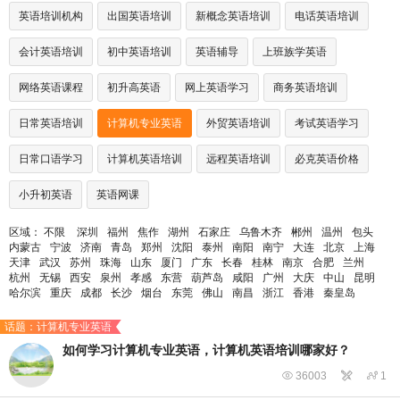
英语培训机构
出国英语培训
新概念英语培训
电话英语培训
会计英语培训
初中英语培训
英语辅导
上班族学英语
网络英语课程
初升高英语
网上英语学习
商务英语培训
日常英语培训
计算机专业英语
外贸英语培训
考试英语学习
日常口语学习
计算机英语培训
远程英语培训
必克英语价格
小升初英语
英语网课
区域：
不限
深圳
福州
焦作
湖州
石家庄
乌鲁木齐
郴州
温州
包头
内蒙古
宁波
济南
青岛
郑州
沈阳
泰州
南阳
南宁
大连
北京
上海
天津
武汉
苏州
珠海
山东
厦门
广东
长春
桂林
南京
合肥
兰州
杭州
无锡
西安
泉州
孝感
东营
葫芦岛
咸阳
广州
大庆
中山
昆明
哈尔滨
重庆
成都
长沙
烟台
东莞
佛山
南昌
浙江
香港
秦皇岛
话题：计算机专业英语
如何学习计算机专业英语，计算机英语培训哪家好？

36003


1