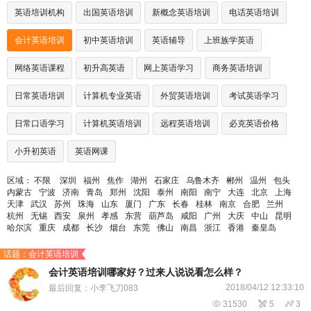
英语培训机构
出国英语培训
新概念英语培训
电话英语培训
会计英语培训
初中英语培训
英语辅导
上班族学英语
网络英语课程
初升高英语
网上英语学习
商务英语培训
日常英语培训
计算机专业英语
外贸英语培训
考试英语学习
日常口语学习
计算机英语培训
远程英语培训
必克英语价格
小升初英语
英语网课
区域：
不限
深圳
福州
焦作
湖州
石家庄
乌鲁木齐
郴州
温州
包头
内蒙古
宁波
济南
青岛
郑州
沈阳
泰州
南阳
南宁
大连
北京
上海
天津
武汉
苏州
珠海
山东
厦门
广东
长春
桂林
南京
合肥
兰州
杭州
无锡
西安
泉州
孝感
东营
葫芦岛
咸阳
广州
大庆
中山
昆明
哈尔滨
重庆
成都
长沙
烟台
东莞
佛山
南昌
浙江
香港
秦皇岛
话题：会计英语培训
会计英语培训哪家好？过来人说说看怎么样？
2018/04/12 12:33:10
最后回复：小李飞刀083

31530

5

3