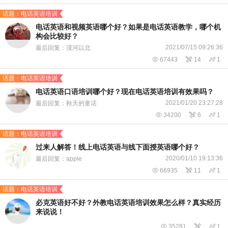
话题：电话英语培训
电话英语和视频英语哪个好？如果是电话英语教学，哪个机
构会比较好？
2021/07/15 09:26:36
最后回复：漠河以北

67443

14

1
话题：电话英语培训
电话英语口语培训哪个好？现在电话英语培训有效果吗？
2021/01/20 23:27:28
最后回复：秋天的童话

34200

6

1
话题：电话英语培训
过来人解答！线上电话英语与线下面授英语哪个好？
2020/01/10 19:13:36
最后回复：apple

66935

11

1
话题：电话英语培训
必克英语好不好？外教电话英语培训效果怎么样？真实经历
来说说！

35281


1