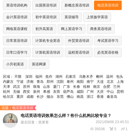
英语培训机构
出国英语培训
新概念英语培训
电话英语培训
会计英语培训
初中英语培训
英语辅导
上班族学英语
网络英语课程
初升高英语
网上英语学习
商务英语培训
日常英语培训
计算机专业英语
外贸英语培训
考试英语学习
日常口语学习
计算机英语培训
远程英语培训
必克英语价格
小升初英语
英语网课
区域：
不限
深圳
福州
焦作
湖州
石家庄
乌鲁木齐
郴州
温州
包头
内蒙古
宁波
济南
青岛
郑州
沈阳
泰州
南阳
南宁
大连
北京
上海
天津
武汉
苏州
珠海
山东
厦门
广东
长春
桂林
南京
合肥
兰州
杭州
无锡
西安
泉州
孝感
东营
葫芦岛
咸阳
广州
大庆
中山
昆明
哈尔滨
重庆
成都
长沙
烟台
东莞
佛山
南昌
浙江
香港
秦皇岛
话题：电话英语培训
电话英语培训效果怎么样？有什么机构比较专业？
2021/09/06 23:45:51
最后回复：悠莱客

35036

5

1