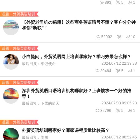

893

5

1
话题：外贸英语培训
【外贸老司机の秘籍】这些商务英语暗号不懂？客户分分钟
和你“断联”！

52902


10
话题：外贸英语培训
小白提问，外贸英语网上培训哪家好？学习效果怎么样？
2024/07/12 22:39:38
最后回复：牢记使命

30484

5

1
话题：外贸英语培训
深圳外贸英语口语培训机构哪家好？上班族求一个好的推
荐！
2024/07/03 09:05:23
最后回复：下雪的晴天

32796

5

1
话题：外贸英语培训
外贸英语培训哪家好？哪家课程质量比较高？
2024/03/12 08:52:45
最后回复：南川