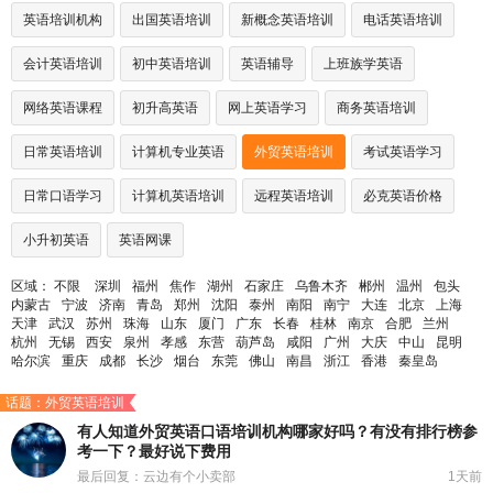
英语培训机构
出国英语培训
新概念英语培训
电话英语培训
会计英语培训
初中英语培训
英语辅导
上班族学英语
网络英语课程
初升高英语
网上英语学习
商务英语培训
日常英语培训
计算机专业英语
外贸英语培训
考试英语学习
日常口语学习
计算机英语培训
远程英语培训
必克英语价格
小升初英语
英语网课
区域：
不限
深圳
福州
焦作
湖州
石家庄
乌鲁木齐
郴州
温州
包头
内蒙古
宁波
济南
青岛
郑州
沈阳
泰州
南阳
南宁
大连
北京
上海
天津
武汉
苏州
珠海
山东
厦门
广东
长春
桂林
南京
合肥
兰州
杭州
无锡
西安
泉州
孝感
东营
葫芦岛
咸阳
广州
大庆
中山
昆明
哈尔滨
重庆
成都
长沙
烟台
东莞
佛山
南昌
浙江
香港
秦皇岛
话题：外贸英语培训
有人知道外贸英语口语培训机构哪家好吗？有没有排行榜参
考一下？最好说下费用
最后回复：云边有个小卖部
1天前