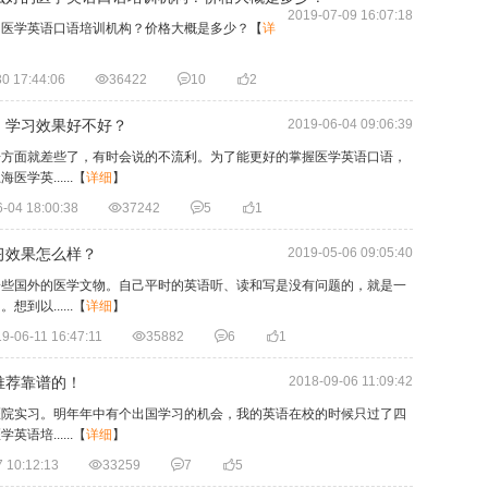
2019-07-09 16:07:18
的医学英语口语培训机构？价格大概是多少？
【
详
0 17:44:06

36422

10

2
，学习效果好不好？
2019-06-04 09:06:39
语方面就差些了，有时会说的不流利。为了能更好的掌握医学英语口语，
英......
【
详细
】
-04 18:00:38

37242

5

1
习效果怎么样？
2019-05-06 09:05:40
一些国外的医学文物。自己平时的英语听、读和写是没有问题的，就是一
以......
【
详细
】
9-06-11 16:47:11

35882

6

1
推荐靠谱的！
2018-09-06 11:09:42
医院实习。明年年中有个出国学习的机会，我的英语在校的时候只过了四
培......
【
详细
】
 10:12:13

33259

7

5