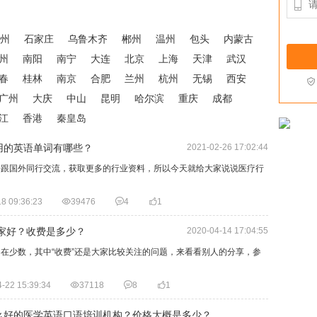

州
石家庄
乌鲁木齐
郴州
温州
包头
内蒙古
州
南阳
南宁
大连
北京
上海
天津
武汉
春
桂林
南京
合肥
兰州
杭州
无锡
西安

广州
大庆
中山
昆明
哈尔滨
重庆
成都
江
香港
秦皇岛
用的英语单词有哪些？
2021-02-26 17:02:44
去跟国外同行交流，获取更多的行业资料，所以今天就给大家说说医疗行
】
8 09:36:23

39476

4

1
哪家好？收费是多少？
2020-04-14 17:04:55
在少数，其中“收费”还是大家比较关注的问题，来看看别人的分享，参
-22 15:39:34

37118

8

1
么好的医学英语口语培训机构？价格大概是多少？