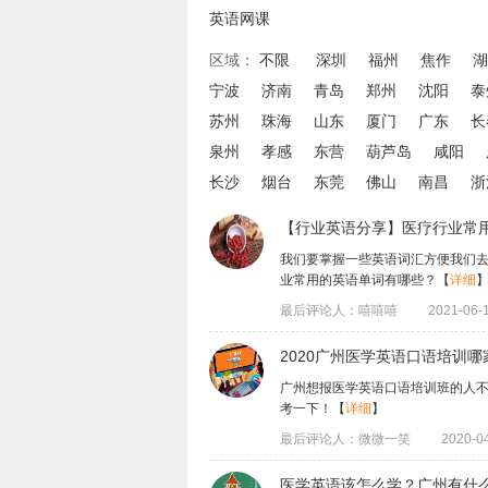
英语网课
区域：
不限
深圳
福州
焦作
湖
宁波
济南
青岛
郑州
沈阳
泰
苏州
珠海
山东
厦门
广东
长
泉州
孝感
东营
葫芦岛
咸阳
长沙
烟台
东莞
佛山
南昌
浙
【行业英语分享】医疗行业常
我们要掌握一些英语词汇方便我们
业常用的英语单词有哪些？
【
详细
最后评论人：嘻嘻嘻
2021-06-1
2020广州医学英语口语培训
广州想报医学英语口语培训班的人不
考一下！
【
详细
】
最后评论人：微微一笑
2020-04
医学英语该怎么学？广州有什