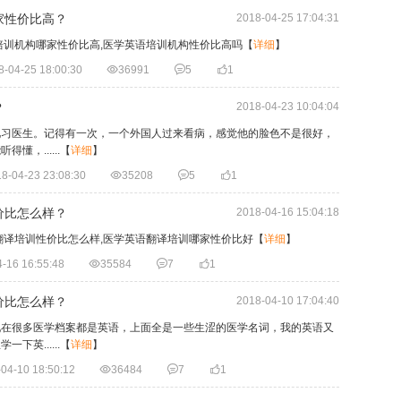
家性价比高？
2018-04-25 17:04:31
培训机构哪家性价比高,医学英语培训机构性价比高吗
【
详细
】
8-04-25 18:00:30

36991

5

1
？
2018-04-23 10:04:04
见习医生。记得有一次，一个外国人过来看病，感觉他的脸色不是很好，
，......
【
详细
】
8-04-23 23:08:30

35208

5

1
价比怎么样？
2018-04-16 15:04:18
翻译培训性价比怎么样,医学英语翻译培训哪家性价比好
【
详细
】
-16 16:55:48

35584

7

1
价比怎么样？
2018-04-10 17:04:40
现在很多医学档案都是英语，上面全是一些生涩的医学名词，我的英语又
英......
【
详细
】
04-10 18:50:12

36484

7

1