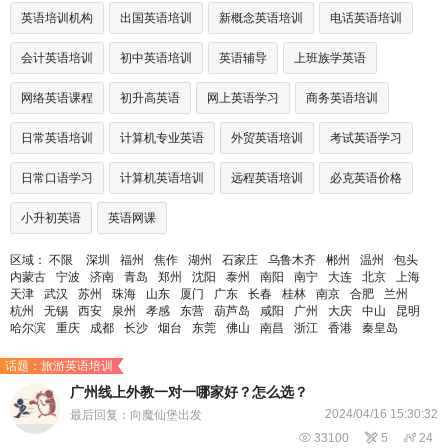
英语培训机构
出国英语培训
新概念英语培训
电话英语培训
会计英语培训
初中英语培训
英语辅导
上班族学英语
网络英语课程
初升高英语
网上英语学习
商务英语培训
日常英语培训
计算机专业英语
外贸英语培训
考试英语学习
日常口语学习
计算机英语培训
远程英语培训
必克英语价格
小升初英语
英语网课
区域：
不限
深圳
福州
焦作
湖州
石家庄
乌鲁木齐
郴州
温州
包头
内蒙古
宁波
济南
青岛
郑州
沈阳
泰州
南阳
南宁
大连
北京
上海
天津
武汉
苏州
珠海
山东
厦门
广东
长春
桂林
南京
合肥
兰州
杭州
无锡
西安
泉州
孝感
东营
葫芦岛
咸阳
广州
大庆
中山
昆明
哈尔滨
重庆
成都
长沙
烟台
东莞
佛山
南昌
浙江
香港
秦皇岛
话题：旅游英语培训
广州线上外教一对一哪家好？怎么选？
2024/04/16 15:30:32
最后回复：向魔仙堡出发

33100

5

24