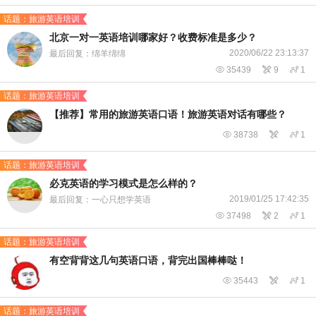
话题：旅游英语培训
北京一对一英语培训哪家好？收费标准是多少？
2020/06/22 23:13:37
最后回复：绵羊绵绵

35439

9

1
话题：旅游英语培训
【推荐】常用的旅游英语口语！旅游英语对话有哪些？

38738


1
话题：旅游英语培训
必克英语的学习模式是怎么样的？
2019/01/25 17:42:35
最后回复：一心只想学英语

37498

2

1
话题：旅游英语培训
有空背背这几句英语口语，背完出国棒棒哒！

35443


1
话题：旅游英语培训