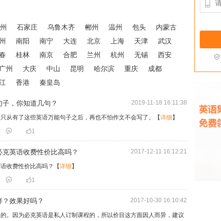

州
石家庄
乌鲁木齐
郴州
温州
包头
内蒙古
州
南阳
南宁
大连
北京
上海
天津
武汉
春
桂林
南京
合肥
兰州
杭州
无锡
西安

广州
大庆
中山
昆明
哈尔滨
重庆
成都
江
香港
秦皇岛
句子，你知道几句？
2019-11-18 16:11:38
，只从有了这些英语万能句子之后，再也不怕作文不会写了。
【
详细
】


1
必克英语收费性价比高吗？
2017-12-11 16:12:21
英语收费性价比高吗？
【
详细
】


1
样？效果好吗？
2017-10-30 16:10:42
取的。因为必克英语是私人订制课程的，所以价目这方面因人而异，建议