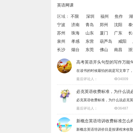
英语网课
区域：
不限
深圳
福州
焦作
湖
宁波
济南
青岛
郑州
沈阳
泰
苏州
珠海
山东
厦门
广东
长
泉州
孝感
东营
葫芦岛
咸阳
长沙
烟台
东莞
佛山
南昌
浙
高考英语开头句型的写作万能
在读书的时候最怕的就是写文章了
最后评论人：

34009
必克英语收费标准，为什么说
必克英语收费标准，为什么说必克
最后评论人：

36487
新概念英语培训收费标准怎么
新概念英语培训价目是按课程来收