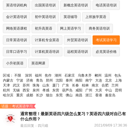
英语培训机构
出国英语培训
新概念英语培训
电话英语培训
会计英语培训
初中英语培训
英语辅导
上班族学英语
网络英语课程
初升高英语
网上英语学习
商务英语培训
日常英语培训
计算机专业英语
外贸英语培训
考试英语学习
日常口语学习
计算机英语培训
远程英语培训
必克英语价格
小升初英语
英语网课
区域：
不限
深圳
福州
焦作
湖州
石家庄
乌鲁木齐
郴州
温州
包头
内蒙古
宁波
济南
青岛
郑州
沈阳
泰州
南阳
南宁
大连
北京
上海
天津
武汉
苏州
珠海
山东
厦门
广东
长春
桂林
南京
合肥
兰州
杭州
无锡
西安
泉州
孝感
东营
葫芦岛
咸阳
广州
大庆
中山
昆明
哈尔滨
重庆
成都
长沙
烟台
东莞
佛山
南昌
浙江
香港
秦皇岛
话题：考试英语学习
通宵整理！最新英语四六级怎么复习？英语四六级对自己有
什么作用？
2021/09/09 17:36:36
最后回复：四只瞄