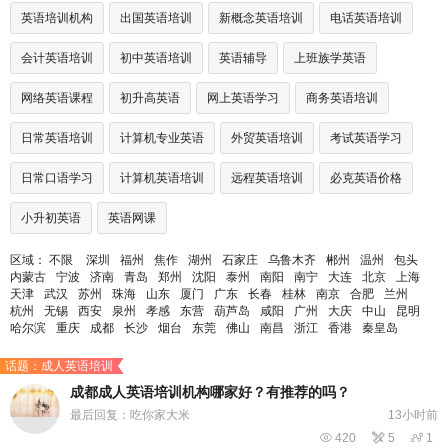
英语培训机构
出国英语培训
新概念英语培训
电话英语培训
会计英语培训
初中英语培训
英语辅导
上班族学英语
网络英语课程
初升高英语
网上英语学习
商务英语培训
日常英语培训
计算机专业英语
外贸英语培训
考试英语学习
日常口语学习
计算机英语培训
远程英语培训
必克英语价格
小升初英语
英语网课
区域：
不限
深圳
福州
焦作
湖州
石家庄
乌鲁木齐
郴州
温州
包头
内蒙古
宁波
济南
青岛
郑州
沈阳
泰州
南阳
南宁
大连
北京
上海
天津
武汉
苏州
珠海
山东
厦门
广东
长春
桂林
南京
合肥
兰州
杭州
无锡
西安
泉州
孝感
东营
葫芦岛
咸阳
广州
大庆
中山
昆明
哈尔滨
重庆
成都
长沙
烟台
东莞
佛山
南昌
浙江
香港
秦皇岛
话题：成人英语培训
成都成人英语培训机构哪家好？有推荐的吗？
最后回复：吃你家大米
13小时前

420

5

1