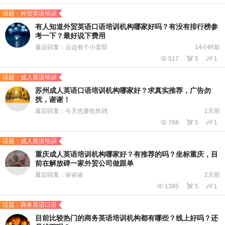
话题：外贸英语培训
有人知道外贸英语口语培训机构哪家好吗？有没有排行榜参
考一下？最好说下费用
最后回复：云边有个小卖部
14小时前

517

5

1
话题：成人英语培训
苏州成人英语口语培训机构哪家好？求真实推荐，广告勿
扰，谢谢！
最后回复：今天也要吃炸鸡
1天前

768

5

1
话题：成人英语培训
重庆成人英语培训机构哪家好？有推荐的吗？坐标重庆，目
前在解放碑一家外贸公司做跟单
最后回复：诶诶诶
2天前

1385

5

1
话题：商务英语口语
目前比较热门的商务英语培训机构都有哪些？线上好吗？还